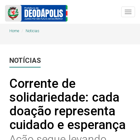
Togg
navig
Home
Noticias
NOTÍCIAS
Corrente de
solidariedade: cada
doação representa
cuidado e esperança
Ação segue levando