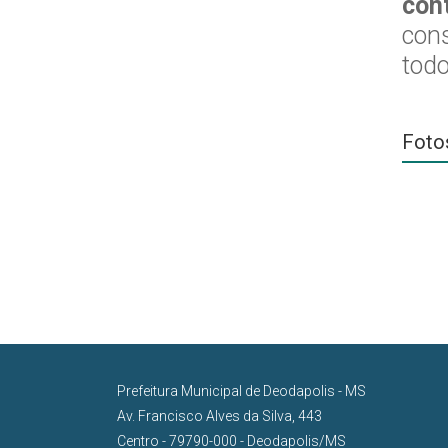
con
cons
todo
Foto
Prefeitura Municipal de Deodapolis - MS
Av. Francisco Alves da Silva, 443
Centro - 79790-000 - Deodapolis/MS