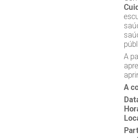
Cuid
escu
saúd
saúd
públ
A pa
apre
apri
A co
Dat
Horá
Loca
Part