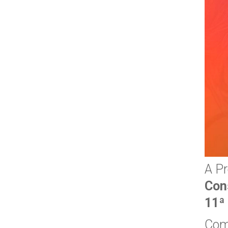
A Pr
Con
11ª
Com