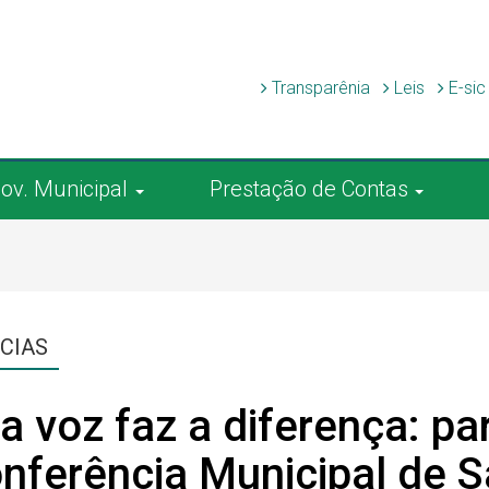
Transparênia
Leis
E-si
ov. Municipal
Prestação de Contas
CIAS
a voz faz a diferença: pa
nferência Municipal de 