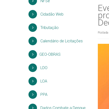
NFSe
Ev
pr
Cidadão Web
De
Tributação
Postada
Calendário de Licitações
GEO-OBRAS
LDO
LOA
PPA
Dados Combate a Dengue