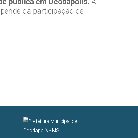
úde pública em Deodápolis.
A
pende da participação de