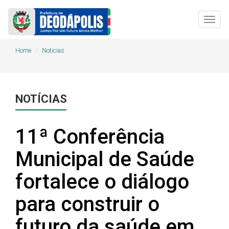
Togg
navig
Home
Noticias
NOTÍCIAS
11ª Conferência
Municipal de Saúde
fortalece o diálogo
para construir o
futuro da saúde em