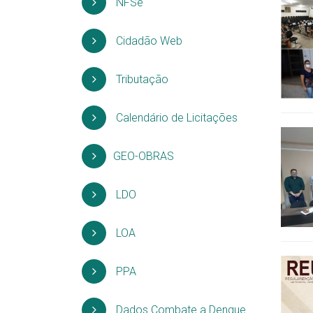
NFSe
Cidadão Web
Tributação
Calendário de Licitações
GEO-OBRAS
LDO
LOA
PPA
Dados Combate a Dengue