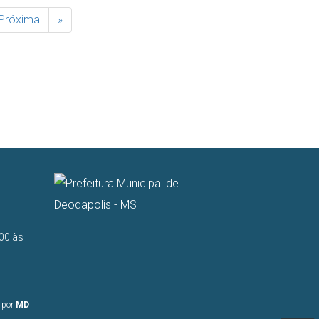
Próxima
»
00 às
o por
MD