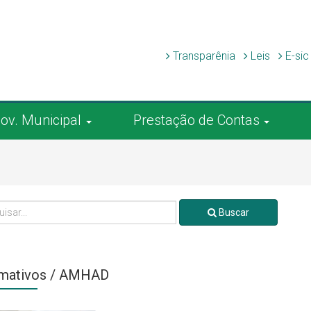
Transparênia
Leis
E-si
ov. Municipal
Prestação de Contas
Buscar
rmativos / AMHAD