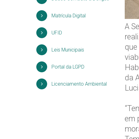
Matrícula Digital
A Se
UFID
real
que 
Leis Municipais
viab
Habi
Portal da LGPD
da 
Licenciamento Ambiental
Luci
“Tem
em p
mora