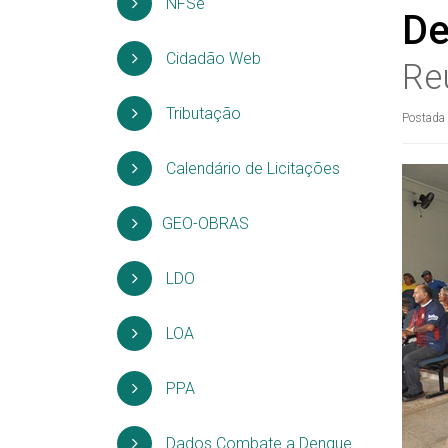
NFSe
De
Cidadão Web
Re
Tributação
Postada
Calendário de Licitações
GEO-OBRAS
LDO
LOA
PPA
Dados Combate a Dengue