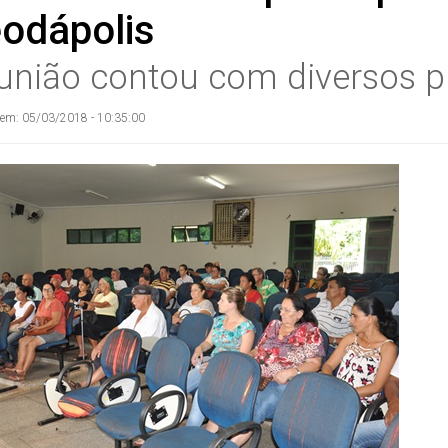
odápolis
união contou com diversos p
 em: 05/03/2018 - 10:35:00