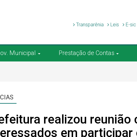
Transparênia
Leis
E-si
ov. Municipal
Prestação de Contas
CIAS
efeitura realizou reuniã
teressados em participa