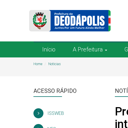
Início
A Prefeitura
G
Home
Noticias
ACESSO RÁPIDO
NOTÍ
Pr
ISSWEB
in