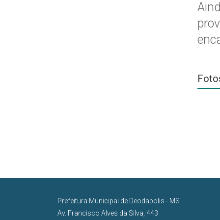
Aind
prov
enc
Foto
Prefeitura Municipal de Deodapolis - MS
Av. Francisco Alves da Silva, 443