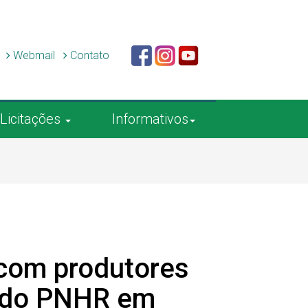
c
Webmail
Contato
Licitações
Informativos
o com produtores
r do PNHR em