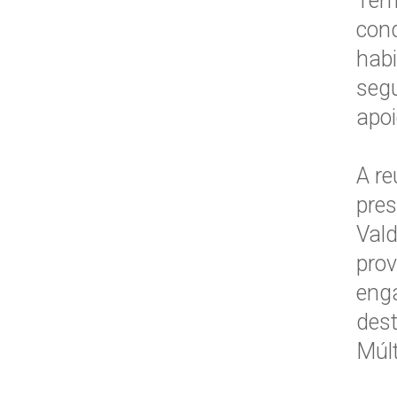
Temo
cond
habi
seg
apoi
A re
pres
Vald
prov
enga
dest
Múlt