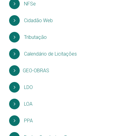
NFSe
Cidadão Web
Tributação
Calendário de Licitações
GEO-OBRAS
LDO
LOA
PPA