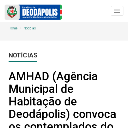
Togg
navig
Home
Noticias
NOTÍCIAS
AMHAD (Agência
Municipal de
Habitação de
Deodápolis) convoca
os contemplados do