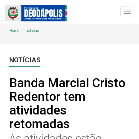
Togg
navig
Home
Noticias
NOTÍCIAS
Banda Marcial Cristo
Redentor tem
atividades
retomadas
As atividades estão