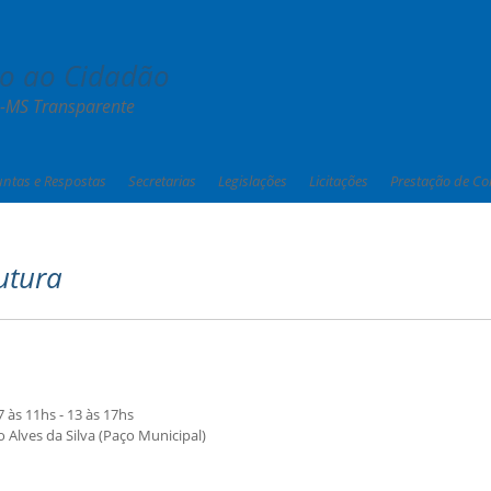
ão ao Cidadão
s-MS Transparente
untas e Respostas
Secretarias
Legislações
Licitações
Prestação de Co
utura
 às 11hs - 13 às 17hs
o Alves da Silva (Paço Municipal)