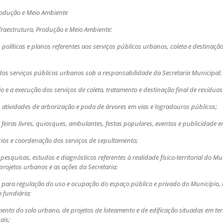
Produção e Meio Ambiente
nfraestrutura, Produção e Meio Ambiente:
políticas e planos referentes aos serviços públicos urbanos, coleta e destinação
o dos serviços públicos urbanos sob a responsabilidade da Secretaria Municipal;
ão e a execução dos serviços de coleta, tratamento e destinação final de resíduos
atividades de arborização e poda de árvores em vias e logradouros públicos;
e feiras livres, quiosques, ambulantes, festas populares, eventos e publicidade 
rios e coordenação dos serviços de sepultamento;
esquisas, estudos e diagnósticos referentes à realidade físico-territorial do M
 projetos urbanos e as ações da Secretaria;
s para regulação do uso e ocupação do espaço público e privado do Município
 fundiária;
amento do solo urbano, de projetos de loteamento e de edificação situadas em ter
ais;