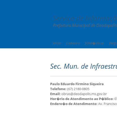
Serviço de Informaç
Prefeitura Municipal de Deodapoli
Início
Cadastro
Estat�sticas
Perg
Sec. Mun. de Infraestr
Paulo Eduardo Firmino Siqueira
Telefone:
(67) 2180-0805
Email:
obras@deodapolis.ms.gov.br
Hor�rio de Atendimento ao P�blico:
07
Endere�o de Atendimento:
Av. Francisc