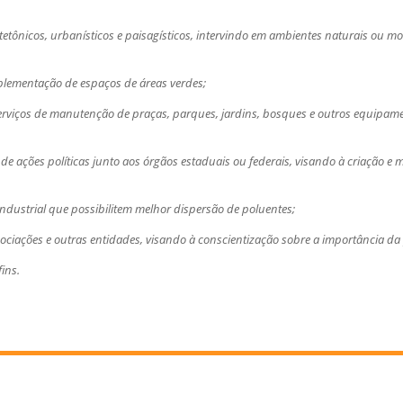
itetônicos, urbanísticos e paisagísticos, intervindo em ambientes naturais ou m
plementação de espaços de áreas verdes;
erviços de manutenção de praças, parques, jardins, bosques e outros equipa
as de ações políticas junto aos órgãos estaduais ou federais, visando à criação
 industrial que possibilitem melhor dispersão de poluentes;
ssociações e outras entidades, visando à conscientização sobre a importância d
ins.