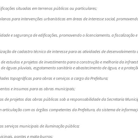
dificações situadas em terrenos públicos ou particulares;
lanos para intervenções urbanísticas em áreas de interesse social, promovendo
tabilidade e segurança de edificações, promovendo o licenciamento, a fiscalizaç
lização de cadastro técnico de interesse para as atividades de desenvolvimento
de estudos e projetos de investimento para a construção e melhoria da infraes
s de águas pluviais, esgotamento sanitário e abastecimento de água, e a proteç
dades topográficas para obras e serviços a cargo da Prefeitura;
entos e insumos para as obras municipais;
os de projetos das obras públicas sob a responsabilidade da Secretaria Munici
m articulação com os órgãos competentes da Prefeitura, do sistema de informaçõ
os serviços municipais de iluminação pública;
icinais, pontes e mata-burros;