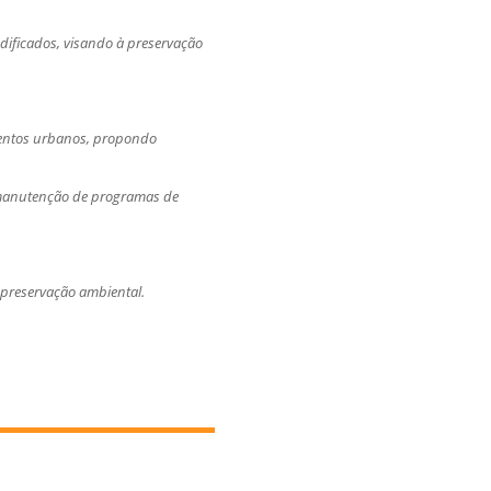
odificados, visando à preservação
mentos urbanos, propondo
 e manutenção de programas de
a preservação ambiental.