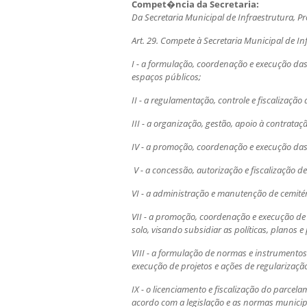
Compet�ncia da Secretaria:
Da Secretaria Municipal de Infraestrutura, 
Art. 29. Compete à Secretaria Municipal de I
I - a formulação, coordenação e execução das 
espaços públicos;
II - a regulamentação, controle e fiscalizaçã
III - a organização, gestão, apoio à contrataç
IV - a promoção, coordenação e execução das 
V - a concessão, autorização e fiscalização d
VI - a administração e manutenção de cemité
VII - a promoção, coordenação e execução de p
solo, visando subsidiar as políticas, planos e
VIII - a formulação de normas e instrumento
execução de projetos e ações de regularização
IX - o licenciamento e fiscalização do parcel
acordo com a legislação e as normas municip